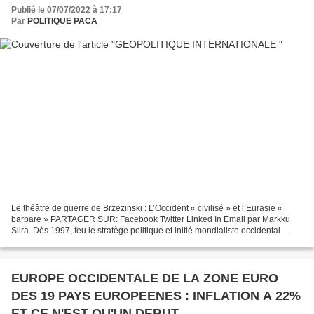
Publié le 07/07/2022 à 17:17
Par
POLITIQUE PACA
Le théâtre de guerre de Brzezinski : L’Occident « civilisé » et l’Eurasie «
barbare » PARTAGER SUR: Facebook Twitter Linked In Email par Markku
Siira. Dès 1997, feu le stratège politique et initié mondialiste occidental
Zbigniew Brzezinski a soutenu que...
EUROPE OCCIDENTALE DE LA ZONE EURO
DES 19 PAYS EUROPEENES : INFLATION A 22%
ET CE N'EST QU'UN DEBUT ...