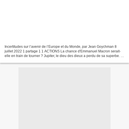
Incertitudes sur l’avenir de l’Europe et du Monde, par Jean Goychman 8
juillet 2022 1 partage 1 1 ACTIONS La chance d'Emmanuel Macron serait-
elle en train de tourner ? Jupiter, le dieu des dieux a perdu de sa superbe. Il
se pensait sorti d'affaire après...