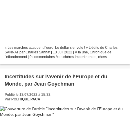
« Les marchés attaquent l’euro. Le dollar s’envole ! » L’édito de Charles
SANNAT par Charles Sannat | 13 Juil 2022 | A la une, Chronique de
l'effondrement | 0 commentaires Mes chères impertinentes, chers
impertinents, Le journal le Monde titrait hier,...
Incertitudes sur l’avenir de l’Europe et du
Monde, par Jean Goychman
Publié le 13/07/2022 à 15:32
Par
POLITIQUE PACA