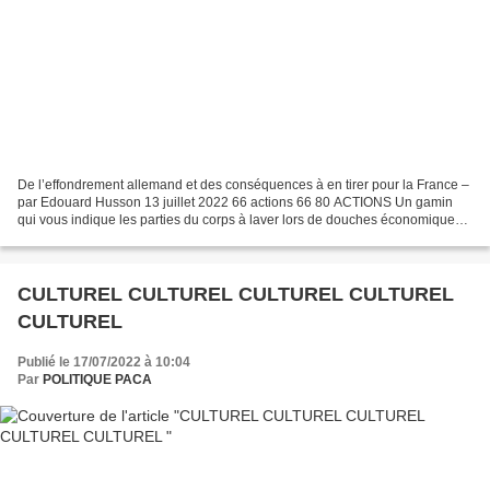
De l’effondrement allemand et des conséquences à en tirer pour la France –
par Edouard Husson 13 juillet 2022 66 actions 66 80 ACTIONS Un gamin
qui vous indique les parties du corps à laver lors de douches économiques.
Voilà à quoi ressemble la propagande...
CULTUREL CULTUREL CULTUREL CULTUREL
CULTUREL
Publié le 17/07/2022 à 10:04
Par
POLITIQUE PACA