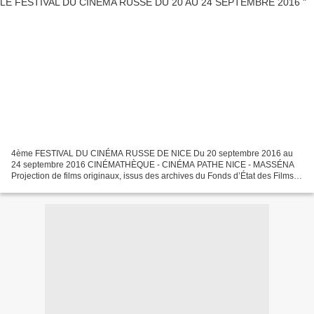
4ème FESTIVAL DU CINÉMA RUSSE DE NICE Du 20 septembre 2016 au
24 septembre 2016 CINÉMATHÈQUE - CINÉMA PATHE NICE - MASSÉNA
Projection de films originaux, issus des archives du Fonds d’État des Films
de la Russie - Gosfilmofond. La ville de Nice s'apprête...