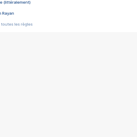
e (littéralement)
im Rayan
 toutes les règles
s les jeux vidéo
us choquant de Rockstar ? - Le scandale BULLY
e plus moche de Steam
du RÊVE tourne au CAUCHEMAR
pendant 8 heures
it… à tort
umiliés par un jeu vidéo
ire - Final Fantasy 8
ti un empire - Age of Empires
story DOFUS