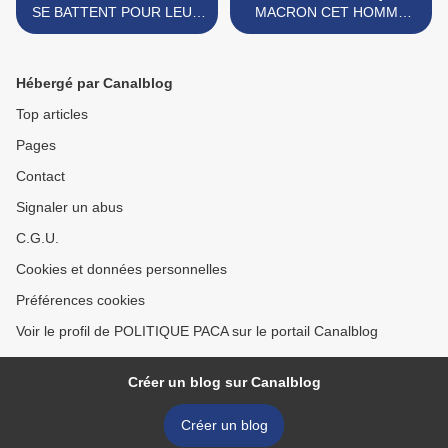
SE BATTENT POUR LEUR
MACRON CET HOMME
SURVIE ET POUR LA
MARCHE... MAIS A COTE
FRANCE AVANT QUE
DE SES POMPES ! >
CETTE DERNIERE NE
Hébergé par Canalblog
MEURT
Top articles
Pages
Contact
Signaler un abus
C.G.U.
Cookies et données personnelles
Préférences cookies
Voir le profil de POLITIQUE PACA sur le portail Canalblog
Créer un blog sur Canalblog
Créer un blog