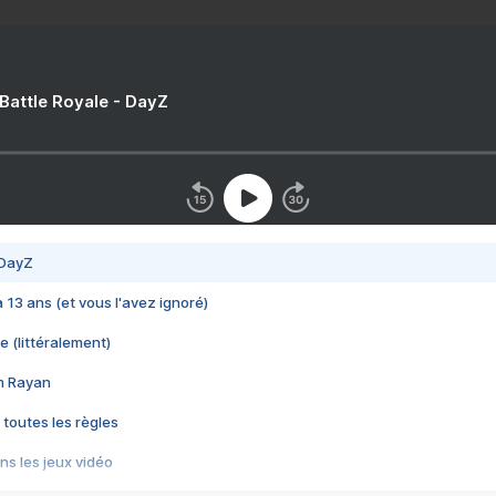
 Battle Royale - DayZ
 DayZ
 a 13 ans (et vous l'avez ignoré)
e (littéralement)
im Rayan
 toutes les règles
s les jeux vidéo