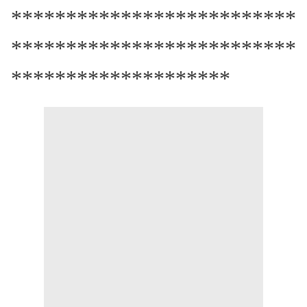
**************************
**************************
********************