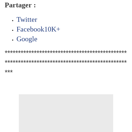
Partager :
Twitter
Facebook
10K+
Google
**********************************************
**********************************************
***