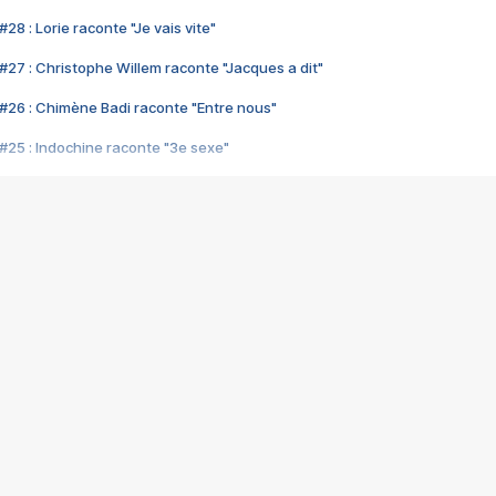
28 : Lorie raconte "Je vais vite"
#27 : Christophe Willem raconte "Jacques a dit"
#26 : Chimène Badi raconte "Entre nous"
#25 : Indochine raconte "3e sexe"
#24 : Zaho raconte "C'est chelou"
#23 : Patrick Bruel raconte "Au café des délices"
#22 : Kyo raconte "Le chemin"
#21 : Nolwenn Leroy raconte "Cassé"
#20 : Patrick Hernandez raconte "Born to be alive"
#19 : Lorie raconte "Près de moi"
#18 : Michael Jones raconte "A nos actes manqués" (avec Jean-Jacque
#17 : Khaled raconte "Aïcha"