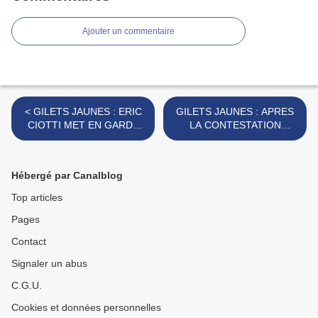
Ajouter un commentaire
< GILETS JAUNES : ERIC
GILETS JAUNES : APRES
CIOTTI MET EN GARDE
LA CONTESTATION
MACRON CONTRE LA
BIENTÔT LA REVOLUTION
COLERE DU PEUPLE DE
? >
FRANCE
Hébergé par Canalblog
Top articles
Pages
Contact
Signaler un abus
C.G.U.
Cookies et données personnelles