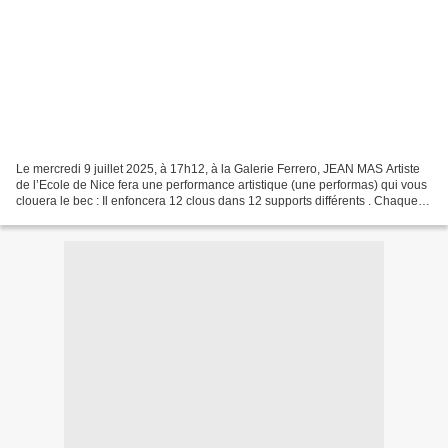
Le mercredi 9 juillet 2025, à 17h12, à la Galerie Ferrero, JEAN MAS Artiste
de l’Ecole de Nice fera une performance artistique (une performas) qui vous
clouera le bec : Il enfoncera 12 clous dans 12 supports différents . Chaque
clou et son support sera...