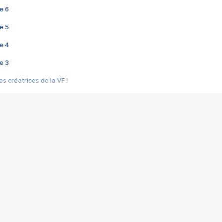
e 6
e 5
e 4
e 3
s créatrices de la VF !
e 2
e 1
e Mektoub My Love arrive enfin ! Rencontre avec Shaïn Boumedine et Sal
i : après Toni en famille
elle réalise le bouleversant Dites lui que je l'aime
ais ! Rencontre autour de Vie privée de Rebecca Zlotowski
 de Marguerite, Grave... Rencontre avec Ella Rumpf