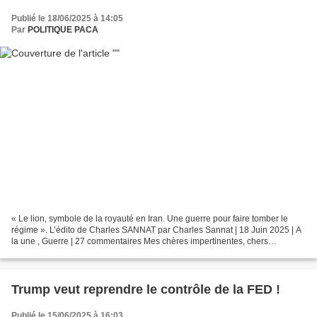
Publié le 18/06/2025 à 14:05
Par
POLITIQUE PACA
« Le lion, symbole de la royauté en Iran. Une guerre pour faire tomber le
régime ». L’édito de Charles SANNAT par Charles Sannat | 18 Juin 2025 | A
la une , Guerre | 27 commentaires Mes chères impertinentes, chers
impertinents, Je vous disais que l’une...
Trump veut reprendre le contrôle de la FED !
Publié le 15/06/2025 à 16:03