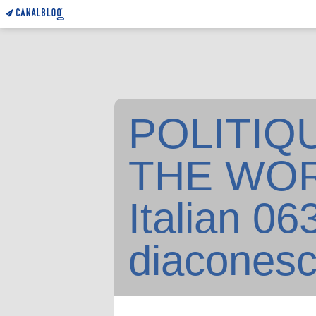
POLITIQU
THE WORL
Italian 0
diacones