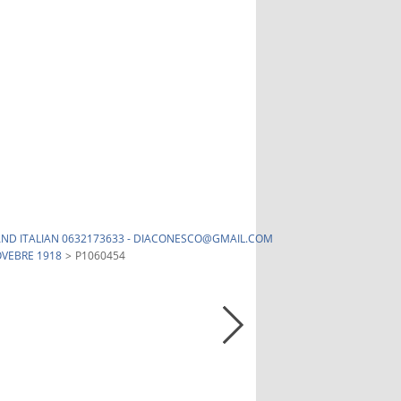
H AND ITALIAN 0632173633 - DIACONESCO@GMAIL.COM
OVEBRE 1918
>
P1060454