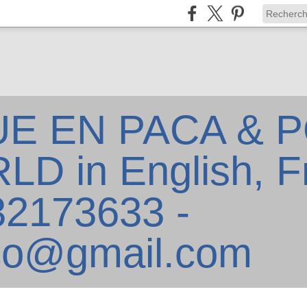
E EN PACA & P
D in English, F
632173633 -
co@gmail.com