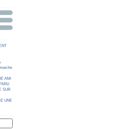
ENT
à
e marche
E AMI
SPARU
E SUR
SE UNE