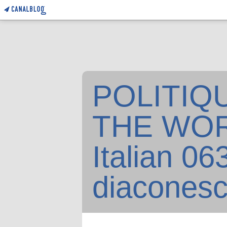
POLITIQU
THE WORL
Italian 0
diacones