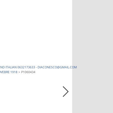
H AND ITALIAN 0632173633 - DIACONESCO@GMAIL.COM
OVEBRE 1918
>
P1060434