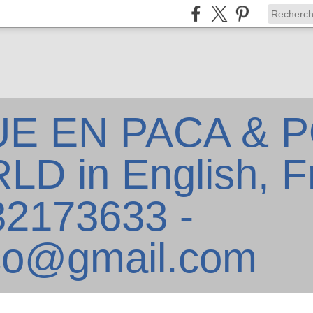
E EN PACA & P
D in English, F
632173633 -
co@gmail.com