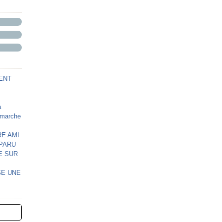
ENT
à
e marche
E AMI
SPARU
E SUR
SE UNE